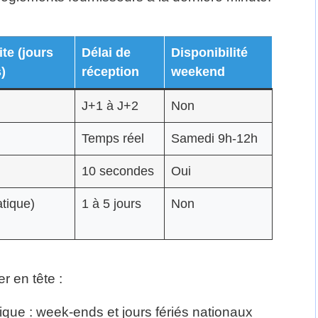
ite (jours
Délai de
Disponibilité
)
réception
weekend
J+1 à J+2
Non
Temps réel
Samedi 9h-12h
10 secondes
Oui
tique)
1 à 5 jours
Non
r en tête :
ique : week-ends et jours fériés nationaux