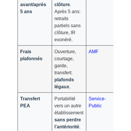
avant/après
clôture
.
5 ans
Après 5 ans:
retraits
partiels sans
clôture, IR
exonéré.
Frais
Ouverture,
AMF
plafonnés
courtage,
garde,
transfert:
plafonds
légaux
.
Transfert
Portabilité
Service-
PEA
vers un autre
Public
établissement
sans perdre
l’antériorité
.