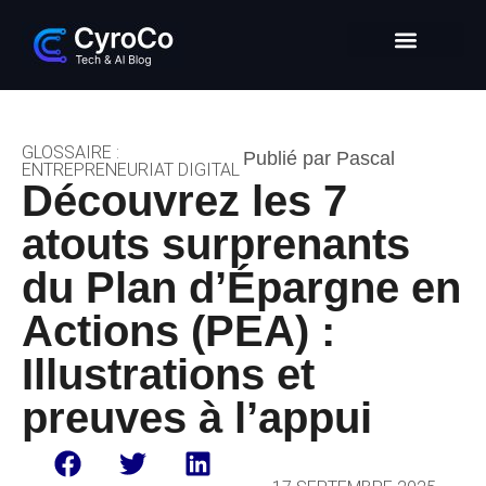
Intelligence Artificielle
Entrepreneuriat digital
Glossaire Tech & IA
GLOSSAIRE :
Publié par Pascal
ENTREPRENEURIAT DIGITAL
Découvrez les 7
atouts surprenants
du Plan d’Épargne en
Actions (PEA) :
Illustrations et
preuves à l’appui