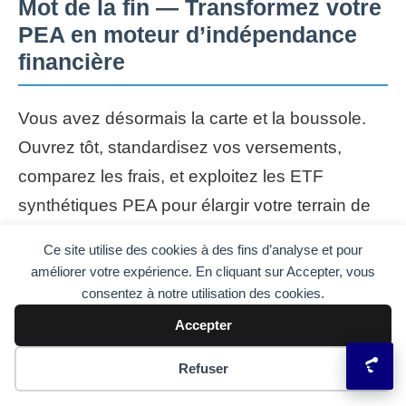
Mot de la fin — Transformez votre
PEA en moteur d’indépendance
financière
Vous avez désormais la carte et la boussole.
Ouvrez tôt, standardisez vos versements,
comparez les frais, et exploitez les ETF
synthétiques PEA pour élargir votre terrain de
jeu — tout en respectant le cadre officiel.
Ce site utilise des cookies à des fins d’analyse et pour
améliorer votre expérience. En cliquant sur Accepter, vous
Passez à l’action
: vérifiez vos frais et
consentez à notre utilisation des cookies.
l’éligibilité de vos ETF chez votre
Accepter
établissement actuel.
Préférences des cookies
Refuser
Partagez
: si cet article vous a aidé,
envoyez-le à un proche qui envisage