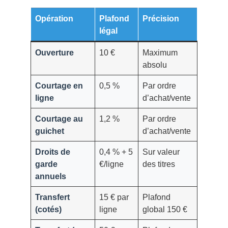
Opération
Plafond
Précision
légal
Ouverture
10 €
Maximum
absolu
Courtage en
0,5 %
Par ordre
ligne
d’achat/vente
Courtage au
1,2 %
Par ordre
guichet
d’achat/vente
Droits de
0,4 % + 5
Sur valeur
garde
€/ligne
des titres
annuels
Transfert
15 € par
Plafond
(cotés)
ligne
global 150 €