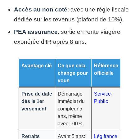
Accès au non coté
: avec une règle fiscale
dédiée sur les revenus (plafond de 10%).
PEA assurance
: sortie en rente viagère
exonérée d’IR après 8 ans.
Avantage clé
Ce que cela
Référence
change pour
officielle
vous
Prise de date
Démarrage
Service-
dès le 1er
immédiat du
Public
versement
compteur 5
ans, même
avec 100 €.
Retraits
Avant 5 ans:
Légifrance