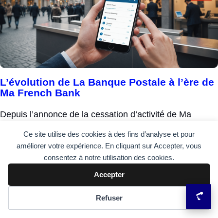
L’évolution de La Banque Postale à l’ère de
Ma French Bank
Depuis l’annonce de la cessation d’activité de Ma
French Bank, la trajectoire de La Banque Postale attire
Ce site utilise des cookies à des fins d’analyse et pour
toutes les attentions. Largement perçue comme un
améliorer votre expérience. En cliquant sur Accepter, vous
consentez à notre utilisation des cookies.
virage ...
Accepter
Préférences des cookies
Refuser