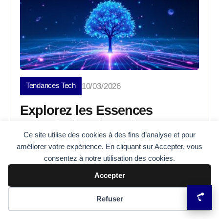
Tendances Tech
10/03/2026
Explorez les Essences
Arboricoles de Paris : Un
Ce site utilise des cookies à des fins d’analyse et pour
Accès Facile grâce à l’Open
améliorer votre expérience. En cliquant sur Accepter, vous
Data
consentez à notre utilisation des cookies.
À Paris, les arbres urbains ne sont plus seulement
Accepter
des silhouettes vertes au coin des rues : ils
deviennent des...
Préférences des cookies
Refuser
Christophe