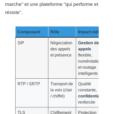
marche” et une plateforme “qui performe et
résiste”.
Composant
Rôle
Impact métier
SIP
Négociation
Gestion des
des appels
appels
et présence
flexible,
numérotation
et routage
intelligents
RTP / SRTP
Transport de
Qualité
la voix (clair
constante,
/ chiffré)
confidentialité
renforcée
TLS
Chiffrement
Protection