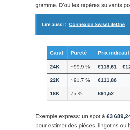
gramme. D’où les repères suivants po
Lire aussi :
Connexion SwissLifeOne
Carat
Pureté
Prix indicatif
24K
~99,9 %
€118,61 – €1
22K
~91,7 %
€111,86
18K
75 %
€91,52
Exemple express: un spot à
€3 689,2
pour estimer des pièces, lingotins ou b