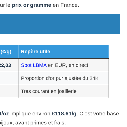
ur le
prix or gramme
en France.
 (€/g)
Repère utile
22,03
Spot LBMA
en EUR, en direct
Proportion d’or pur ajustée du 24K
Très courant en joaillerie
4/oz
implique environ
€118,61/g
. C’est votre base
ijoux, avant primes et frais.