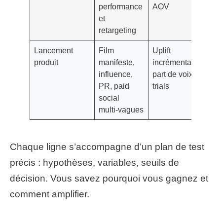
performance
AOV
et
retargeting
Lancement
Film
Uplift
6–
produit
manifeste,
incrémental,
se
influence,
part de voix,
PR, paid
trials
social
multi‑vagues
Chaque ligne s’accompagne d’un plan de test
précis : hypothèses, variables, seuils de
décision. Vous savez pourquoi vous gagnez et
comment amplifier.