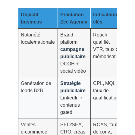
Objectif
Prestation
Indicateurs
Dél
business
Zee Agency
clés
mo
Notoriété
Brand
Reach
4–
locale/nationale
platform,
qualifié,
se
campagne
VTR, taux de
publicitaire
mémorisation
DOOH +
social vidéo
Génération de
Stratégie
CPL, MQL,
3–
leads B2B
publicitaire
taux de
se
LinkedIn +
qualification
contenus
gated
Ventes
SEO/SEA,
ROAS, taux
6–
e‑commerce
CRO, créas
de conv.,
se