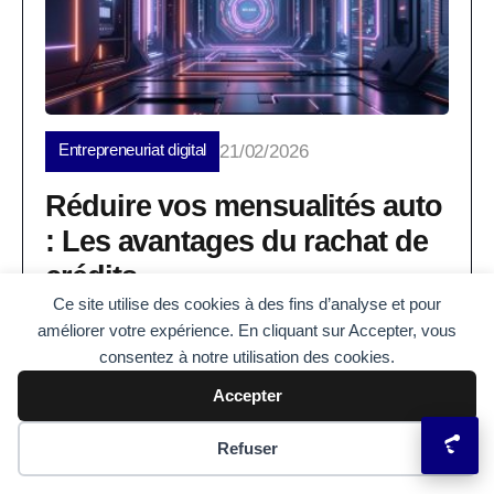
Entrepreneuriat digital
21/02/2026
Réduire vos mensualités auto
: Les avantages du rachat de
crédits
Ce site utilise des cookies à des fins d’analyse et pour
Vous souhaitez souffler un peu sans abandonner
améliorer votre expérience. En cliquant sur Accepter, vous
votre voiture ou vos projets ? Le rachat de crédits
consentez à notre utilisation des cookies.
appliqué à votre...
Accepter
Préférences des cookies
Refuser
Christophe