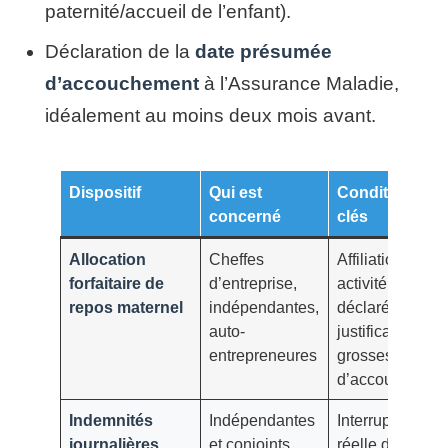
paternité/accueil de l’enfant).
Déclaration de la
date présumée
d’accouchement
à l’Assurance Maladie,
idéalement au moins deux mois avant.
Dispositif
Qui est
Conditions
concerné
clés
Allocation
Cheffes
Affiliation et
forfaitaire de
d’entreprise,
activité
repos maternel
indépendantes,
déclarée,
auto-
justificatifs de
entrepreneures
grossesse et
d’accouchemen
Indemnités
Indépendantes
Interruption
journalières
et conjoints
réelle de