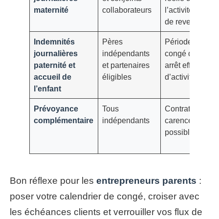
maternité
collaborateurs
l’activité, seuils
de revenus
Indemnités
Pères
Période de
journalières
indépendants
congé dédiée,
paternité et
et partenaires
arrêt effectif
accueil de
éligibles
d’activité
l’enfant
Prévoyance
Tous
Contrat privé,
complémentaire
indépendants
carence
possible
Bon réflexe pour les
entrepreneurs parents
:
poser votre calendrier de congé, croiser avec
les échéances clients et verrouiller vos flux de