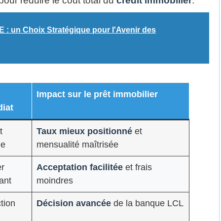
 pour réduire le coût total du
crédit immobilier
.
 : un Choix Stratégique pour l'Avenir des
Impact sur le prêt immobilier
iat
t
Taux mieux positionné
et
le
mensualité maîtrisée
er
Acceptation facilitée
et frais
ant
moindres
ction
Décision avancée
de la banque LCL