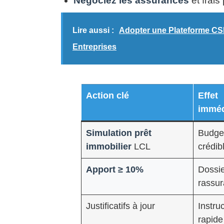
Négociez les assurances
et frais
Lire aussi :
Adopter une Plateforme CSE
Entreprises
Action clé
Effet
imméd
Simulation prêt
Budge
immobilier
LCL
crédib
Apport ≥ 10%
Dossi
rassur
Justificatifs à jour
Instru
rapide