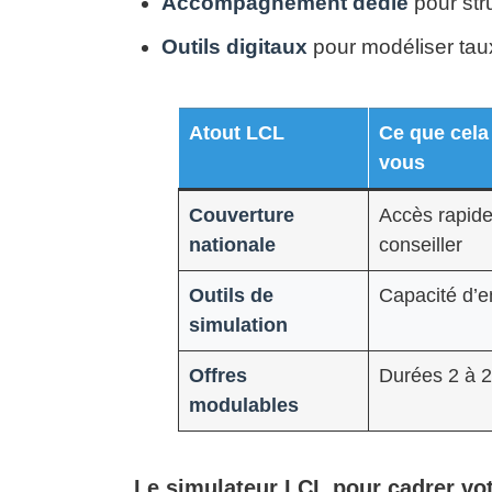
Accompagnement dédié
pour str
Outils digitaux
pour modéliser taux
Atout LCL
Ce que cela
vous
Couverture
Accès rapide
nationale
conseiller
Outils de
Capacité d’e
simulation
Offres
Durées 2 à 2
modulables
Le simulateur LCL pour cadrer vot