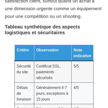
satisfaction client, surtout quand un achat a
une dimension urgente comme un équipement
pour une compétition ou un shooting.
Tableau synthétique des aspects
logistiques et sécuritaires
Critère
Observation
Note
indicative
Sécurité
Certificat SSL,
5/5
du site
paiements
sécurisés
Délais
Généralement 4-7
4/5
de
jours, exceptions à
livraison
15 jours