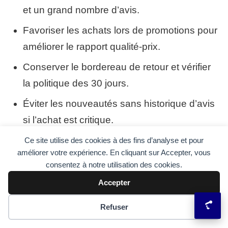
et un grand nombre d’avis.
Favoriser les achats lors de promotions pour
améliorer le rapport qualité-prix.
Conserver le bordereau de retour et vérifier
la politique des 30 jours.
Éviter les nouveautés sans historique d’avis
si l’achat est critique.
Scénarios d’usage : pour une acheteuse qui
Ce site utilise des cookies à des fins d’analyse et pour
améliorer votre expérience. En cliquant sur Accepter, vous
veut tester la marque, commander un jogging
consentez à notre utilisation des cookies.
et un legging en promotion est la stratégie la
Accepter
plus sûre. Pour un professionnel, demander
des échantillons et négocier les conditions de
Préférences des cookies
Refuser
retour en volume réduira les risques de stocks