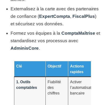
Externalisez à la carte avec des partenaires
de confiance (
ExpertCompta
,
FiscalPlus
)
et sécurisez vos données.
Formez vos équipes à la
ComptaMaîtrise
et
standardisez vos processus avec
AdminisCore
.
Clé
Objectif
Actions
KP
rapides
su
1. Outils
Fiabilité
Activer
Ta
comptables
des
l’automatisation
d’
chiffres
bancaire
sa