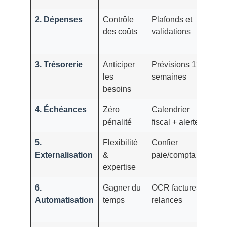
2. Dépenses
Contrôle
Plafonds et
Dé
des coûts
validations
mo
pa
3. Trésorerie
Anticiper
Prévisions 13
C
les
semaines
ru
besoins
D
4. Échéances
Zéro
Calendrier
Re
pénalité
fiscal + alertes
dé
5.
Flexibilité
Confier
Co
Externalisation
&
paie/compta
se
expertise
6.
Gagner du
OCR factures,
Te
Automatisation
temps
relances
cy
fa