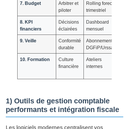
7. Budget
Arbitrer et
Rolling forecast
Éc
piloter
trimestriel
ré
8. KPI
Décisions
Dashboard
BF
financiers
éclairées
mensuel
ma
9. Veille
Conformité
Abonnements
Mi
durable
DGFiP/Urssaf
in
10. Formation
Culture
Ateliers
Ta
financière
internes
ma
ou
1) Outils de gestion comptable
performants et intégration fiscale
Les logiciels modernes centralisent vos