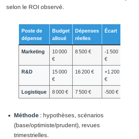
selon le ROI observé.
Poste de
Budget
Dépenses
Écart
dépense
alloué
réelles
Marketing
10 000
8 500 €
-1 500
€
€
R&D
15 000
16 200 €
+1 200
€
€
Logistique
8 000 €
7 500 €
-500 €
Méthode
: hypothèses, scénarios
(base/optimiste/prudent), revues
trimestrielles.