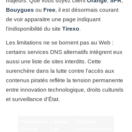
majeurs. Que vous soyez client
Orange
,
SFR
,
Bouygues
ou
Free
, il est désormais courant
de voir apparaitre une page indiquant
l’indisponibilité du site
Tirexo
.
Les limitations ne se bornent pas au Web :
certains services DNS alternatifs intègrent eux
aussi une liste de sites interdits. Cette
surenchère dans la lutte contre l’accès aux
contenus piratés reflète la tension permanente
entre innovation technologique, droits culturels
et surveillance d’État.
Fournisseur
Niveau
Solution
d’accès
de
contournement