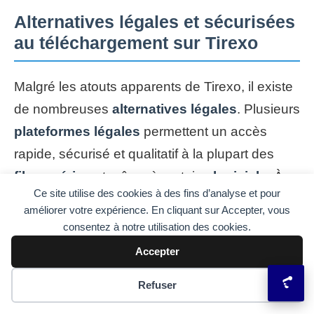
Alternatives légales et sécurisées
au téléchargement sur Tirexo
Malgré les atouts apparents de Tirexo, il existe
de nombreuses
alternatives légales
. Plusieurs
plateformes légales
permettent un accès
rapide, sécurisé et qualitatif à la plupart des
films
,
séries
et même à certains
logiciels
. À
Ce site utilise des cookies à des fins d’analyse et pour
l’heure où le piratage expose à bien des
améliorer votre expérience. En cliquant sur Accepter, vous
déconvenues, ces services tirent leur épingle
consentez à notre utilisation des cookies.
du jeu.
Accepter
Netflix
,
Prime Video
,
Disney+
: streaming
Préférences des cookies
Refuser
par abonnement avec catalogue étendu.