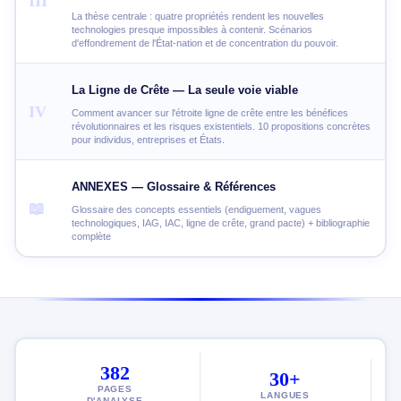
III
La thèse centrale : quatre propriétés rendent les nouvelles
technologies presque impossibles à contenir. Scénarios
d'effondrement de l'État-nation et de concentration du pouvoir.
La Ligne de Crête — La seule voie viable
IV
Comment avancer sur l'étroite ligne de crête entre les bénéfices
révolutionnaires et les risques existentiels. 10 propositions concrètes
pour individus, entreprises et États.
ANNEXES — Glossaire & Références
📖
Glossaire des concepts essentiels (endiguement, vagues
technologiques, IAG, IAC, ligne de crête, grand pacte) + bibliographie
complète
382
30+
PAGES
LANGUES
D'ANALYSE