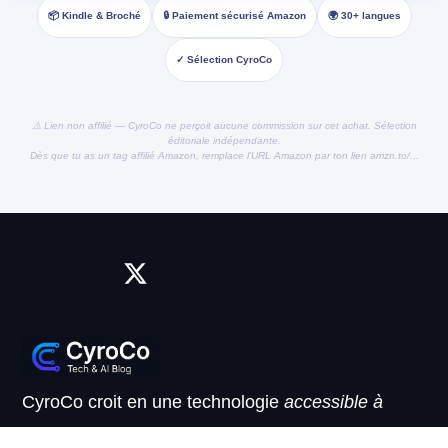
📦 Kindle & Broché
🔒 Paiement sécurisé Amazon
🌍 30+ langues
✓ Sélection CyroCo
⚠️ Lien non affilié — CyroCo ne perçoit aucune commission sur cet achat. Sélection
éditoriale indépendante.
Dès que tu as un tag affilié Amazon, remplace l'URL Amazon par ton lien amzn.to/...
CyroCo croit en une technologie
accessible à
tous
, au service de la performance et de l’humain.