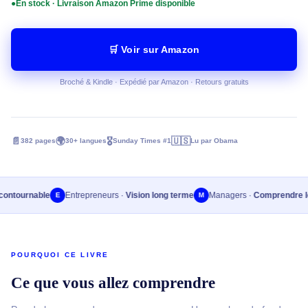
●
En stock · Livraison Amazon Prime disponible
🛒 Voir sur Amazon
Broché & Kindle · Expédié par Amazon · Retours gratuits
📄
🌍
🎖️
🇺🇸
382 pages
30+ langues
Sunday Times #1
Lu par Obama
tournable
Entrepreneurs ·
Vision long terme
Managers ·
Comprendre les r
E
M
POURQUOI CE LIVRE
Ce que vous allez comprendre