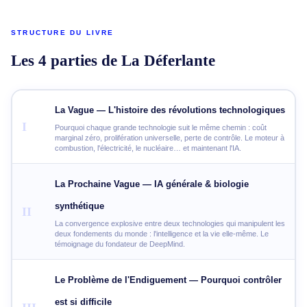
STRUCTURE DU LIVRE
Les 4 parties de La Déferlante
La Vague — L'histoire des révolutions technologiques
I
Pourquoi chaque grande technologie suit le même chemin : coût
marginal zéro, prolifération universelle, perte de contrôle. Le moteur à
combustion, l'électricité, le nucléaire… et maintenant l'IA.
La Prochaine Vague — IA générale & biologie
synthétique
II
La convergence explosive entre deux technologies qui manipulent les
deux fondements du monde : l'intelligence et la vie elle-même. Le
témoignage du fondateur de DeepMind.
Le Problème de l'Endiguement — Pourquoi contrôler
est si difficile