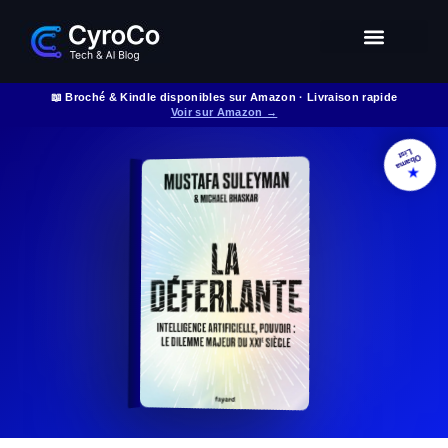
Intelligence Artificielle
Entrepreneuriat digital
Glossaire Tech & IA
📖 Broché & Kindle disponibles sur Amazon · Livraison rapide
Voir sur Amazon →
List
Obama
★