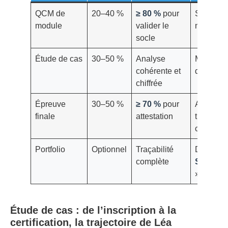
QCM de
20–40 %
≥ 80 %
pour
Scores e
module
valider le
notes de 
socle
Étude de cas
30–50 %
Analyse
Mini-rapp
cohérente et
de captu
chiffrée
Épreuve
30–50 %
≥ 70 %
pour
Attestati
finale
attestation
transmett
certificat
Portfolio
Optionnel
Traçabilité
Dossier 
complète
SuccèsF
» à parta
Étude de cas : de l’inscription à la
certification, la trajectoire de Léa