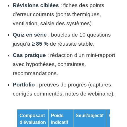
Révisions ciblées
: fiches des points
d’erreur courants (ponts thermiques,
ventilation, saisie des systèmes).
Quiz en série
: boucles de 10 questions
jusqu’à
≥ 85 %
de réussite stable.
Cas pratique
: rédaction d’un mini-rapport
avec hypothèses, contraintes,
recommandations.
Portfolio
: preuves de progrès (captures,
corrigés commentés, notes de webinaire).
Composant
Poids
Seuil/objectif
Preuve/S
d’évaluation
indicatif