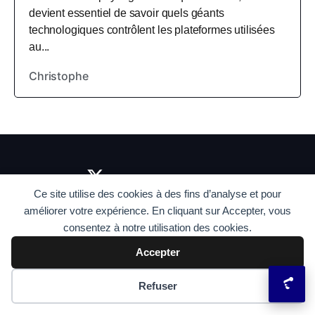
devient essentiel de savoir quels géants
technologiques contrôlent les plateformes utilisées
au...
Christophe
Ce site utilise des cookies à des fins d’analyse et pour
améliorer votre expérience. En cliquant sur Accepter, vous
consentez à notre utilisation des cookies.
Accepter
CyroCo croit en une technologie
accessible à
Préférences des cookies
Refuser
tous
, au service de la performance et de l’humain.
Nous ne parlons pas que de tech : nous parlons