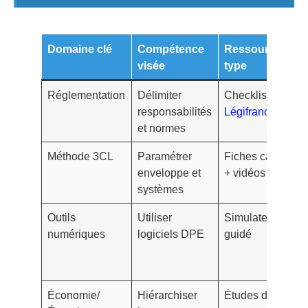
Domaine clé
Compétence
Ressource
In
visée
type
de
Réglementation
Délimiter
Checklist
≥ 
responsabilités
Légifrance
Q
et normes
ré
Méthode 3CL
Paramétrer
Fiches cas
Dé
enveloppe et
+ vidéos
ca
systèmes
vs 
Outils
Utiliser
Simulateur
Va
numériques
logiciels DPE
guidé
3 
sa
bl
Économie/
Hiérarchiser
Études de
Pl