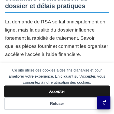
dossier et délais pratiques
La demande de RSA se fait principalement en
ligne, mais la qualité du dossier influence
fortement la rapidité de traitement. Savoir
quelles pièces fournir et comment les organiser
accélère l’accès à l’aide financière.
Organismes compétents : la CAF pour la
Ce site utilise des cookies à des fins d’analyse et pour
plupart des salariés et allocataires, la MSA pour
améliorer votre expérience. En cliquant sur Accepter, vous
le secteur agricole. Le formulaire Cerfa
consentez à notre utilisation des cookies.
n°15481 est la base administrative pour
Accepter
constituer la demande initiale.
Préférences des cookies
Refuser
Documents essentiels : pièce d’identité, RIB,