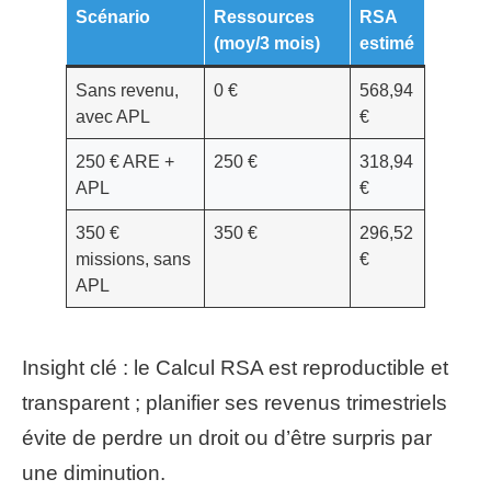
Scénario
Ressources
RSA
(moy/3 mois)
estimé
Sans revenu,
0 €
568,94
avec APL
€
250 € ARE +
250 €
318,94
APL
€
350 €
350 €
296,52
missions, sans
€
APL
Insight clé : le Calcul RSA est reproductible et
transparent ; planifier ses revenus trimestriels
évite de perdre un droit ou d’être surpris par
une diminution.