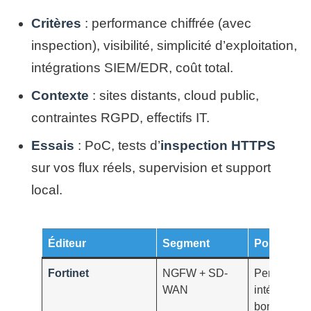
Critères
: performance chiffrée (avec
inspection), visibilité, simplicité d’exploitation,
intégrations SIEM/EDR, coût total.
Contexte
: sites distants, cloud public,
contraintes RGPD, effectifs IT.
Essais
: PoC, tests d’
inspection HTTPS
sur vos flux réels, supervision et support
local.
Éditeur
Segment
Points fort
Fortinet
NGFW + SD-
Performanc
WAN
intégration 
bon rappor