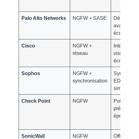
Palo Alto Networks
NGFW + SASE
Détection
avancée, A
écosystème 
Cisco
NGFW +
Intégration
réseau
visibilité,
écosystèm
Sophos
NGFW +
Synergie a
synchronisation
EDR/endpoi
simplicité
Check Point
NGFW
Politique fi
prévention
éprouvée
SonicWall
NGFW
Offre PME, 