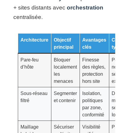
+ sites distants avec
orchestration
centralisée.
Architecture
Objectif
Avantages
Cas d’us
principal
clés
typiques
Pare-feu
Bloquer
Finesse
Postes
d’hôte
localement
des règles,
nomades,
les
protection
serveurs
menaces
hors site
exposés
Sous-réseau
Segmenter
Isolation,
Data cent
filtré
et contenir
politiques
micro-
par zone,
segmentat
conformité
IoT
Maillage
Sécuriser
Visibilité
PME multi