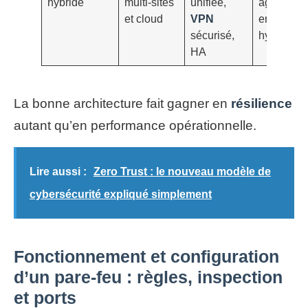
hybride
multi-sites
unifiée,
agences,
et cloud
VPN
environn
sécurisé,
hybrides
HA
La bonne architecture fait gagner en
résilience
autant qu’en performance opérationnelle.
Lire aussi :
Zero Trust : le nouveau modèle de
cybersécurité expliqué simplement
Fonctionnement et configuration
d’un pare-feu : règles, inspection
et ports