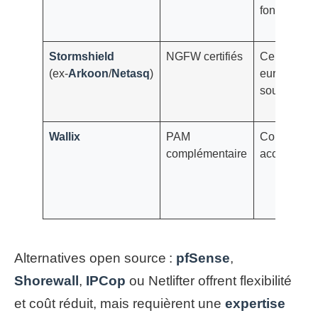
fonctionnali
Stormshield
NGFW certifiés
Certificatio
(ex‑
Arkoon
/
Netasq
)
européenne
souveraine
Wallix
PAM
Contrôle d
complémentaire
accès à pri
Alternatives open source :
pfSense
,
Shorewall
,
IPCop
ou Netlifter offrent flexibilité
et coût réduit, mais requièrent une
expertise