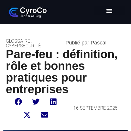
Intelligence Artificielle
Entrepreneuriat digital
Glossaire Tech & IA
GLOSSAIRE :
Publié par Pascal
CYBERSÉCURITÉ
Pare-feu : définition,
rôle et bonnes
pratiques pour
entreprises
16 SEPTEMBRE 2025