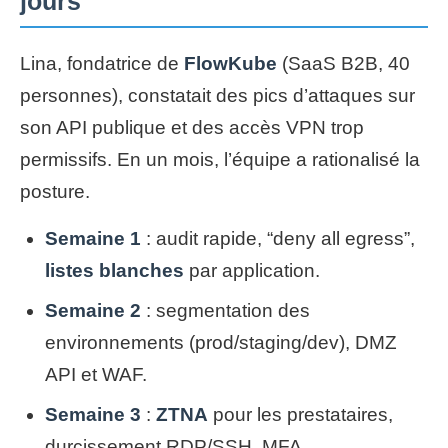
jours
Lina, fondatrice de
FlowKube
(SaaS B2B, 40
personnes), constatait des pics d’attaques sur
son API publique et des accès VPN trop
permissifs. En un mois, l’équipe a rationalisé la
posture.
Semaine 1
: audit rapide, “deny all egress”,
listes blanches
par application.
Semaine 2
: segmentation des
environnements (prod/staging/dev), DMZ
API et WAF.
Semaine 3
:
ZTNA
pour les prestataires,
durcissement RDP/SSH, MFA.