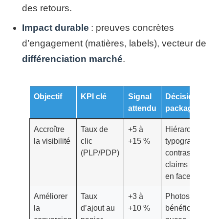
des retours.
Impact durable
: preuves concrètes
d’engagement (matières, labels), vecteur de
différenciation marché
.
Objectif
KPI clé
Signal
Décision
attendu
packaging
Accroître
Taux de
+5 à
Hiérarchie
la visibilité
clic
+15 %
typographique,
(PLP/PDP)
contrastes,
claims clairs
en face avant
Améliorer
Taux
+3 à
Photos 360°,
la
d’ajout au
+10 %
bénéfices en 3