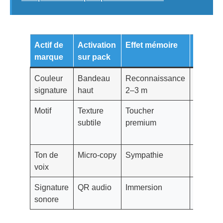
Actif de
Activation
Effet mémoire
Exempl
marque
sur pack
Couleur
Bandeau
Reconnaissance
Tiffany
signature
haut
2–3 m
Blue
Motif
Texture
Toucher
Monogr
subtile
premium
Louis
Vuitton
Ton de
Micro‑copy
Sympathie
Oatly
voix
Signature
QR audio
Immersion
Marque
sonore
DTC