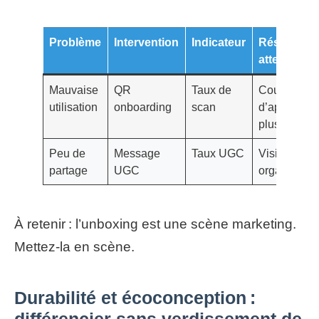
Problème
Intervention
Indicateur
Résultat
attendu
Mauvaise
QR
Taux de
Courbe
utilisation
onboarding
scan
d’apprentis
plus courte
Peu de
Message
Taux UGC
Visibilité
partage
UGC
organique
À retenir : l’unboxing est une scène marketing.
Mettez‑la en scène.
Durabilité et écoconception :