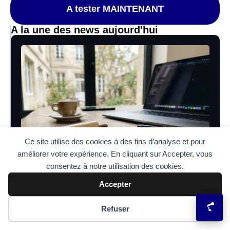
A tester MAINTENANT
A la une des news aujourd'hui
Ce site utilise des cookies à des fins d’analyse et pour
améliorer votre expérience. En cliquant sur Accepter, vous
consentez à notre utilisation des cookies.
Accepter
Tendances Tech
Votre marque à portée de main : Le
Préférences des cookies
Refuser
secret des clés USB personnalisées