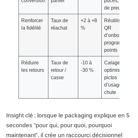
conversion
panier
puces, sceaux
de preuve
Renforcer
Taux de
+2 à +8
Réutilisable,
la fidélité
réachat
%
QR
d’onboarding,
programme de
points
Réduire
Taux de
-10 à
Calage
les retours
retour /
-30 %
optimisé,
casse
pictos
d’usage, tests
chute
Insight clé : lorsque le packaging explique en 5
secondes “pour qui, pour quoi, pourquoi
maintenant”, il crée un raccourci décisionnel