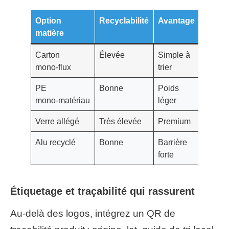
Option
Recyclabilité
Avantage
Point 
matière
vigila
Carton
Élevée
Simple à
Résist
mono‑flux
trier
l’humid
PE
Bonne
Poids
Percep
mono‑matériau
léger
plasti
Verre allégé
Très élevée
Premium
Transp
Alu recyclé
Bonne
Barrière
Emprei
forte
initiale
Étiquetage et traçabilité qui rassurent
Au‑delà des logos, intégrez un QR de