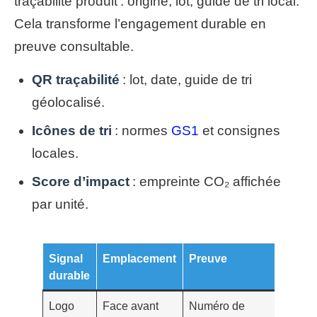
traçabilité produit : origine, lot, guide de tri local.
Cela transforme l’engagement durable en
preuve consultable.
QR traçabilité
: lot, date, guide de tri
géolocalisé.
Icônes de tri
: normes
GS1
et consignes
locales.
Score d’impact
: empreinte CO₂ affichée
par unité.
Signal
Emplacement
Preuve
Effet 
durable
l’acha
Logo
Face avant
Numéro de
Crédibi