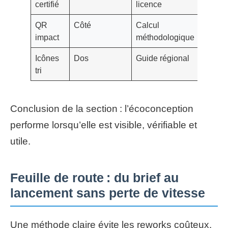
certifié
licence
QR
Côté
Calcul
Préfér
impact
méthodologique
de ma
Icônes
Dos
Guide régional
Confi
tri
locale
Conclusion de la section : l’écoconception
performe lorsqu’elle est visible, vérifiable et
utile.
Feuille de route : du brief au
lancement sans perte de vitesse
Une méthode claire évite les reworks coûteux.