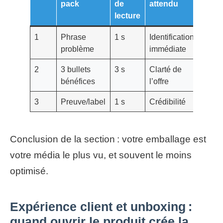
pack
de
attendu
lecture
1
Phrase
1 s
Identification
problème
immédiate
2
3 bullets
3 s
Clarté de
bénéfices
l’offre
3
Preuve/label
1 s
Crédibilité
Conclusion de la section : votre emballage est
votre média le plus vu, et souvent le moins
optimisé.
Expérience client et unboxing :
quand ouvrir le produit crée la