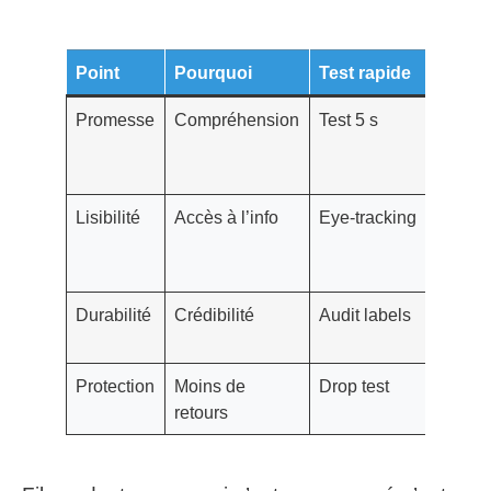
Point
Pourquoi
Test rapide
Go/No
Promesse
Compréhension
Test 5 s
70 %
répond
juste
Lisibilité
Accès à l’info
Eye‑tracking
Zones
chaud
OK
Durabilité
Crédibilité
Audit labels
Licenc
valide
Protection
Moins de
Drop test
0 cass
retours
pilote