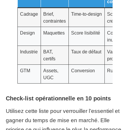
contrôler
Cadrage
Brief,
Time‑to‑design
Scope
contraintes
creep
Design
Maquettes
Score lisibilité
Complexit
inutile
Industrie
BAT,
Taux de défaut
Variabilité
certifs
prod
GTM
Assets,
Conversion
Ruptures
UGC
Check‑list opérationnelle en 10 points
Utilisez cette liste pour verrouiller l’essentiel et
gagner du temps de mise en marché. Elle
priorise ce qui influence le plus la performance.