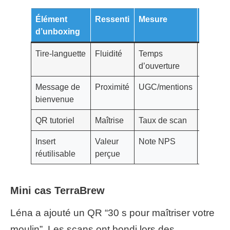
Élément
Ressenti
Mesure
Effet b
d’unboxing
Tire‑languette
Fluidité
Temps
Moins d
d’ouverture
Message de
Proximité
UGC/mentions
Bouche‑
bienvenue
QR tutoriel
Maîtrise
Taux de scan
Moins 
Insert
Valeur
Note NPS
Réacha
réutilisable
perçue
Mini cas TerraBrew
Léna a ajouté un QR “30 s pour maîtriser votre
moulin”. Les scans ont bondi lors des