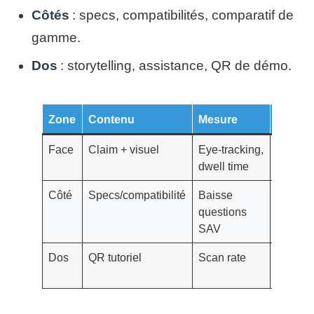
Côtés
: specs, compatibilités, comparatif de
gamme.
Dos
: storytelling, assistance, QR de démo.
Zone
Contenu
Mesure
Outil
Face
Claim + visuel
Eye‑tracking,
Test
dwell time
utilisat
Côté
Specs/compatibilité
Baisse
CRM /
questions
Helpde
SAV
Dos
QR tutoriel
Scan rate
Analyti
QR