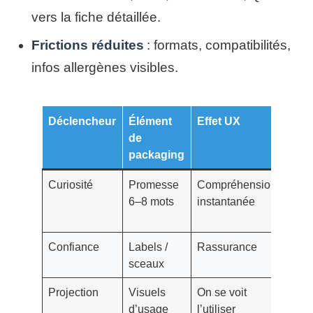
vers la fiche détaillée.
Frictions réduites
: formats, compatibilités,
infos allergènes visibles.
Déclencheur
Élément
Effet UX
Effe
de
com
packaging
Curiosité
Promesse
Compréhension
Plus
6–8 mots
instantanée
pris
mai
Confiance
Labels /
Rassurance
Moi
sceaux
d’ab
Projection
Visuels
On se voit
Pani
d’usage
l’utiliser
moy