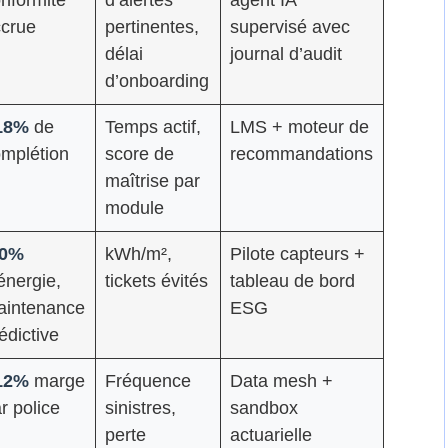
ccrue
pertinentes,
supervisé avec
délai
journal d’audit
d’onboarding
18%
de
Temps actif,
LMS + moteur de
mplétion
score de
recommandations
maîtrise par
module
20%
kWh/m²,
Pilote capteurs +
énergie,
tickets évités
tableau de bord
aintenance
ESG
édictive
12%
marge
Fréquence
Data mesh +
r police
sinistres,
sandbox
perte
actuarielle