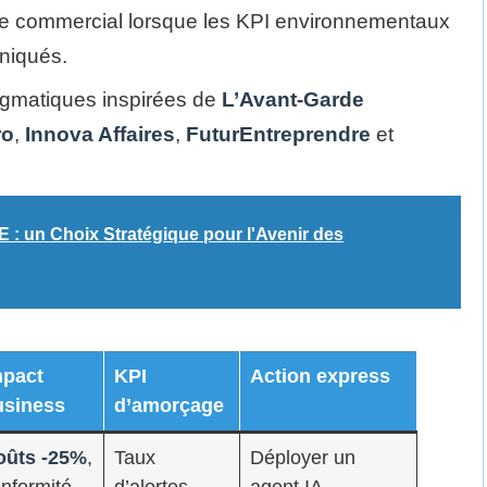
e commercial lorsque les KPI environnementaux
niqués.
gmatiques inspirées de
L’Avant-Garde
ro
,
Innova Affaires
,
FuturEntreprendre
et
 : un Choix Stratégique pour l'Avenir des
mpact
KPI
Action express
usiness
d’amorçage
oûts -25%
,
Taux
Déployer un
nformité
d’alertes
agent IA