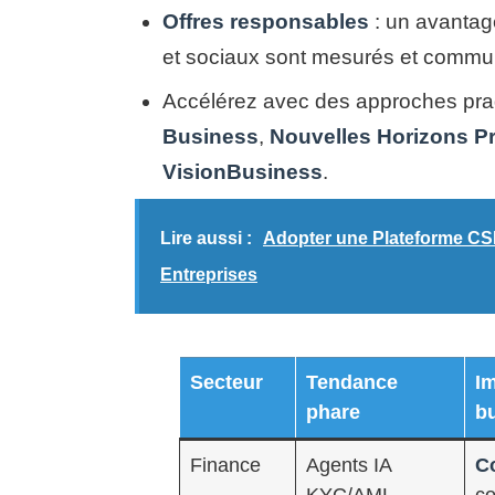
Offres responsables
: un avantag
et sociaux sont mesurés et commu
Accélérez avec des approches pra
Business
,
Nouvelles Horizons P
VisionBusiness
.
Lire aussi :
Adopter une Plateforme CSE
Entreprises
Secteur
Tendance
I
phare
b
Finance
Agents IA
C
KYC/AML
co