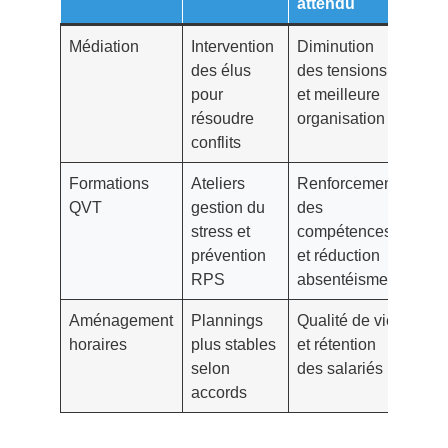
attendu
Médiation
Intervention
Diminution
des élus
des tensions
pour
et meilleure
résoudre
organisation
conflits
Formations
Ateliers
Renforcement
QVT
gestion du
des
stress et
compétences
prévention
et réduction
RPS
absentéisme
Aménagement
Plannings
Qualité de vie
horaires
plus stables
et rétention
selon
des salariés
accords