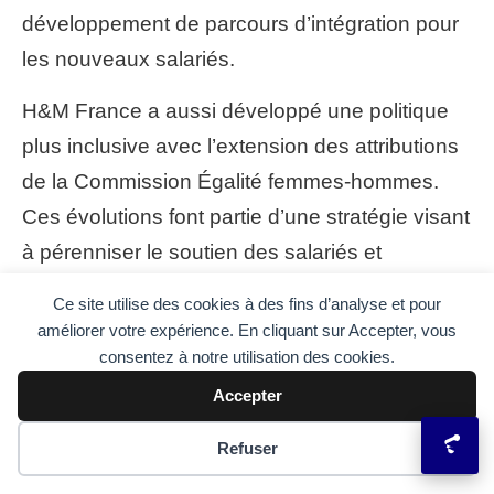
développement de parcours d’intégration pour
les nouveaux salariés.
H&M France a aussi développé une politique
plus inclusive avec l’extension des attributions
de la Commission Égalité femmes-hommes.
Ces évolutions font partie d’une stratégie visant
à pérenniser le soutien des salariés et
améliorer la communication CSE.
Ce site utilise des cookies à des fins d’analyse et pour
améliorer votre expérience. En cliquant sur Accepter, vous
Nouveaux dispositifs et trajectoires
consentez à notre utilisation des cookies.
Formation renforcée des élus pour améliorer
Accepter
médiation et accompagnement.
Préférences des cookies
Refuser
Programme de parrainage : tutorat