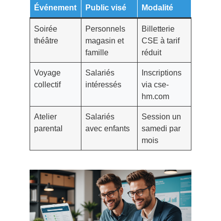
Événement
Public visé
Modalité
Soirée
Personnels
Billetterie
théâtre
magasin et
CSE à tarif
famille
réduit
Voyage
Salariés
Inscriptions
collectif
intéressés
via cse-
hm.com
Atelier
Salariés
Session un
parental
avec enfants
samedi par
mois