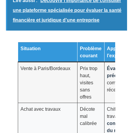
Lire aussi :
Découvrir l'importance de consulter
une plateforme spécialisée pour évaluer la santé
financière et juridique d'une entreprise
Situation
Problème
Apport de
courant
l’expert
Vente à Paris/Bordeaux
Prix trop
Évaluation
haut,
précise
+
visites
comparable
sans
récents
offres
Achat avec travaux
Décote
Chiffrage
mal
travaux +
calibrée
connaissa
du marché