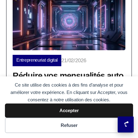
Entrepreneuriat digital
21/02/2026
Réduire vos mensualités auto
: Les avantages du rachat de
Ce site utilise des cookies à des fins d’analyse et pour
améliorer votre expérience. En cliquant sur Accepter, vous
crédits
consentez à notre utilisation des cookies.
Vous souhaitez souffler un peu sans abandonner
Accepter
votre voiture ou vos projets ? Le rachat de crédits
appliqué à votre...
Préférences des cookies
Refuser