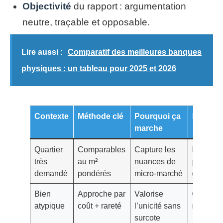
Objectivité
du rapport : argumentation
neutre, traçable et opposable.
Lire aussi :
Comparatif des meilleures banques
physiques : un tableau pour 2025 et 2026
Contexte
Méthode clé
Pourquoi ça
Résulta
marche
Quartier
Comparables
Capture les
Évaluat
très
au m²
nuances de
précise
demandé
pondérés
micro-marché
crédible
Bien
Approche par
Valorise
Objectiv
atypique
coût + rareté
l’unicité sans
renforcé
surcote