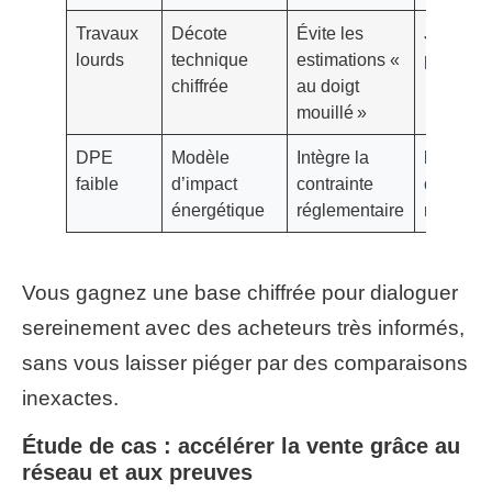
Travaux
Décote
Évite les
Justess
lourds
technique
estimations «
prix
nett
chiffrée
au doigt
mouillé »
DPE
Modèle
Intègre la
Maximis
faible
d’impact
contrainte
de la ve
énergétique
réglementaire
réaliste
Vous gagnez une base chiffrée pour dialoguer
sereinement avec des acheteurs très informés,
sans vous laisser piéger par des comparaisons
inexactes.
Étude de cas : accélérer la vente grâce au
réseau et aux preuves