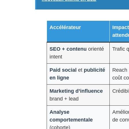
Accélérateur
Impact
attend
SEO + contenu
orienté
Trafic q
intent
Paid social
et
publicité
Reach 
en ligne
coût co
Marketing d’influence
Crédibi
brand + lead
Analyse
Amélior
comportementale
de con
(cohorte)