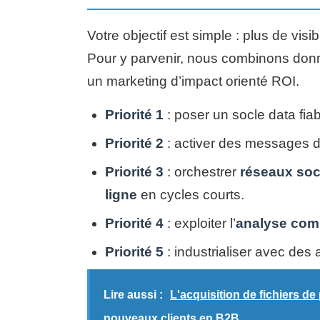
Votre objectif est simple : plus de visi
Pour y parvenir, nous combinons don
un marketing d’impact orienté ROI.
Priorité 1
: poser un socle data fiabl
Priorité 2
: activer des messages 
Priorité 3
: orchestrer
réseaux soc
ligne
en cycles courts.
Priorité 4
: exploiter l’
analyse com
Priorité 5
: industrialiser avec des 
Lire aussi :
L'acquisition de fichiers d
nouveaux clients en B2B