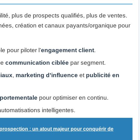
bilité, plus de prospects qualifiés, plus de ventes.
nées, création et canaux payants/organique pour
e pour piloter l’
engagement client
.
de
communication ciblée
par segment.
iaux
,
marketing d’influence
et
publicité en
portementale
pour optimiser en continu.
automatisations intelligentes.
e prospection : un atout majeur pour conquérir de