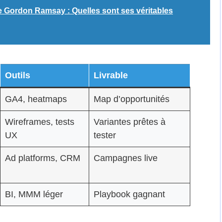
e Gordon Ramsay : Quelles sont ses véritables
Outils
Livrable
GA4, heatmaps
Map d’opportunités
Wireframes, tests
Variantes prêtes à
UX
tester
Ad platforms, CRM
Campagnes live
BI, MMM léger
Playbook gagnant