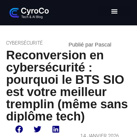
Intelligence Artificielle
Entrepreneuriat digital
Glossaire Tech & IA
CYBERSÉCURITÉ
Publié par Pascal
Reconversion en
cybersécurité :
pourquoi le BTS SIO
est votre meilleur
tremplin (même sans
diplôme tech)
14 JANVIER 2026